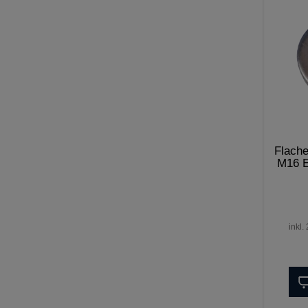
Flache
M16 E
inkl.