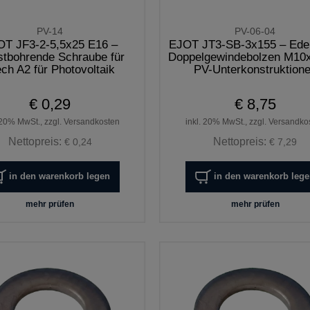
PV-14
PV-06-04
OT JF3-2-5,5x25 E16 –
EJOT JT3-SB-3x155 – Edel
stbohrende Schraube für
Doppelgewindebolzen M10x
ech A2 für Photovoltaik
PV-Unterkonstruktion
€ 0,29
€ 8,75
 20% MwSt., zzgl. Versandkosten
inkl. 20% MwSt., zzgl. Versandko
Nettopreis:
Nettopreis:
€ 0,24
€ 7,29
in den warenkorb legen
in den warenkorb leg
mehr prüfen
mehr prüfen