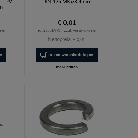
 – PV-
DIN 125 M8 ⌀8,4 mm
en
€ 0,01
sten
inkl. 20% MwSt., zzgl. Versandkosten
Nettopreis:
€ 0,01
en
in den warenkorb legen
mehr prüfen