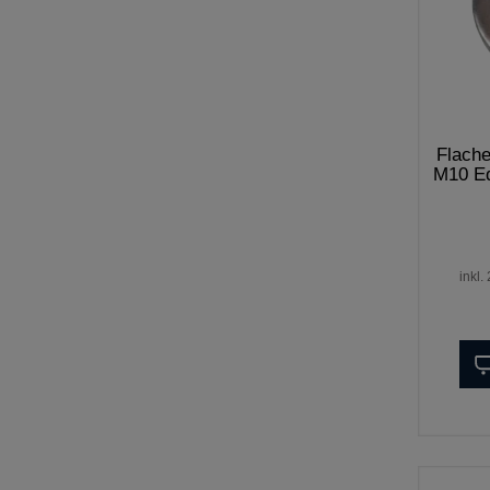
Flache
M10 Ed
inkl.