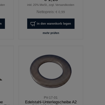
sten
inkl. 20% MwSt., zzgl. Versandkosten
Nettopreis:
€ 0,99
en
in den warenkorb legen
mehr prüfen
PV-17-01
be
Edelstahl-Unterlegscheibe A2