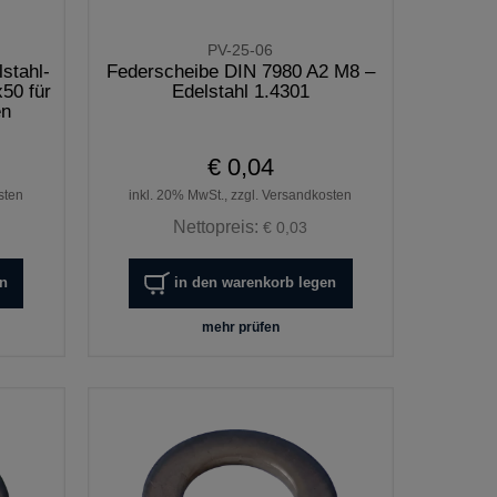
PV-25-06
stahl-
Federscheibe DIN 7980 A2 M8 –
50 für
Edelstahl 1.4301
en
€ 0,04
sten
inkl. 20% MwSt., zzgl. Versandkosten
Nettopreis:
€ 0,03
en
in den warenkorb legen
mehr prüfen