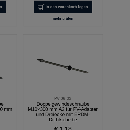
en
in den warenkorb legen
mehr prüfen
PV-06-03
be
Doppelgewindeschraube
30 mm
M10×300 mm A2 für PV-Adapter
und Dreiecke mit EPDM-
Dichtscheibe
€ 1,18