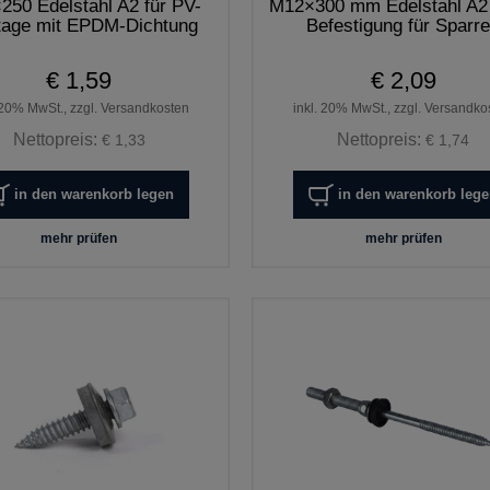
250 Edelstahl A2 für PV-
M12×300 mm Edelstahl A2
age mit EPDM-Dichtung
Befestigung für Sparr
€ 1,59
€ 2,09
 20% MwSt., zzgl. Versandkosten
inkl. 20% MwSt., zzgl. Versandko
Nettopreis:
Nettopreis:
€ 1,33
€ 1,74
in den warenkorb legen
in den warenkorb leg
mehr prüfen
mehr prüfen