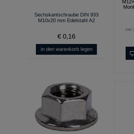
M12×
Mont
Sechskantschraube DIN 933
M10x20 mm Edelstahl A2
inkl.
€ 0,16
in den warenkorb legen