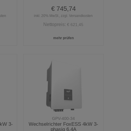
€ 745,74
sten
inkl. 20% MwSt., zzgl. Versandkosten
Nettopreis:
€ 621,45
mehr prüfen
GPV-400-34
7kW 3-
Wechselrichter FoxESS 4kW 3-
phasig 6,4A