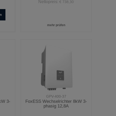
Nettopreis:
€ 738,30
en
mehr prüfen
GPV-400-37
kW 3-
FoxESS Wechselrichter 8kW 3-
phasig 12,8A