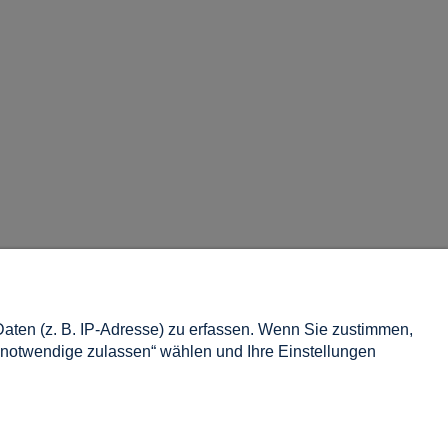
INFORMATION
ten (z. B. IP-Adresse) zu erfassen. Wenn Sie zustimmen,
Über uns
 notwendige zulassen“ wählen und Ihre Einstellungen
Impressum
Kontakt