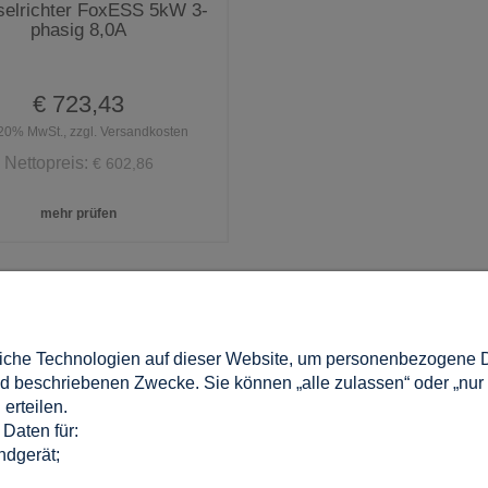
elrichter FoxESS 5kW 3-
phasig 8,0A
€ 723,43
 20% MwSt., zzgl. Versandkosten
Nettopreis:
€ 602,86
mehr prüfen
MEIN KONTO
che Technologien auf dieser Website, um personenbezogene Da
ein?
Einloggen
 beschriebenen Zwecke. Sie können „alle zulassen“ oder „nur
n
Meine Bestellungen
erteilen.
estimmungen
Wunschliste
Daten für:
llungen
Kontoeinstellungen
ndgerät;