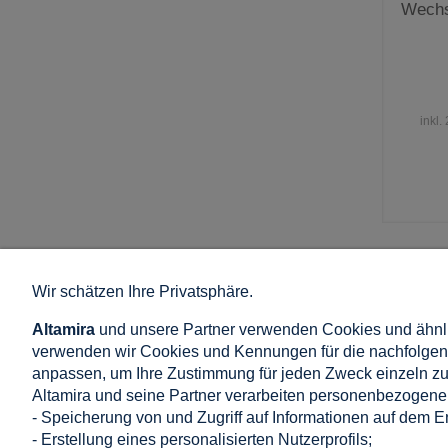
Wechs
inkl.
Wir schätzen Ihre Privatsphäre.
EINKAUFEN
HILFE
Altamira
und unsere Partner verwenden Cookies und ähnli
AGB
Wie kaufe ich 
verwenden wir Cookies und Kennungen für die nachfolgend
Kommentar Politik
Häufige Frage
anpassen, um Ihre Zustimmung für jeden Zweck einzeln zu 
Widerrufsrecht
Datenschutzb
Altamira und seine Partner verarbeiten personenbezogene 
Lieferung: Preis und Zeit
Cookie-Einste
- Speicherung von und Zugriff auf Informationen auf dem E
Zahlung in Onlineshop
- Erstellung eines personalisierten Nutzerprofils;