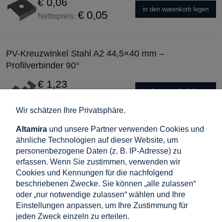
€ 0,06
in den warenkorb legen
€ 0,05
Nettopreis:
PV-Kreuzwinkel Stahl A2 44,5×40 mm –
Profilverbinder 90°
€ 1,23
in den warenkorb legen
€ 1,02
Nettopreis:
Wir schätzen Ihre Privatsphäre.
Altamira
und unsere Partner verwenden Cookies und
PV-Erdungsscheibe rund, voll, Ø35 mm – Edelstahl
ähnliche Technologien auf dieser Website, um
A2
personenbezogene Daten (z. B. IP-Adresse) zu
erfassen. Wenn Sie zustimmen, verwenden wir
€ 0,12
Cookies und Kennungen für die nachfolgend
in den warenkorb legen
€ 0,10
Nettopreis:
beschriebenen Zwecke. Sie können „alle zulassen“
oder „nur notwendige zulassen“ wählen und Ihre
Einstellungen anpassen, um Ihre Zustimmung für
Runde PV-Erdungsscheibe mit Aussparung Ø44 mm
jeden Zweck einzeln zu erteilen.