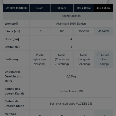
Unsere Modelle
10cm
195cm
208-240cm
416-665cm
Spezifikationen
Werkstoff
Aluminium 6060 Eloxiert
Länge [cm]
10
195
208-240
416-665
Höhe [cm]
4
Breite [cm]
4
Probe
Kurier
Kurier
FTL (Voll-
Lieferung
(günstiger
(Economy-
(Langgut-
Lkw-
Versand)
Zustellung)
Sendung)
Ladung)
Ungefähres
Gewicht pro
0,82/kg
Meter
Einbau des
Vierkantmutter M8
oberen Kanals
Einbau der
Sechskantschraube M10 DIN 933
unteren Rinne
Normale
Ja
Ja
Ja
Ja