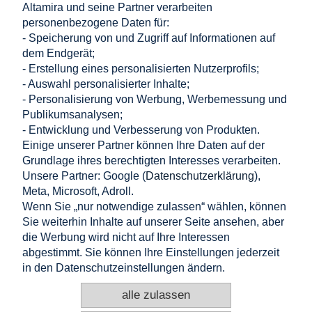
Altamira und seine Partner verarbeiten
– Edelstahl A2
personenbezogene Daten für:
€ 0,11
- Speicherung von und Zugriff auf Informationen auf
in den warenkorb legen
€ 0,09
dem Endgerät;
Nettopreis:
- Erstellung eines personalisierten Nutzerprofils;
- Auswahl personalisierter Inhalte;
EINKAUFEN
- Personalisierung von Werbung, Werbemessung und
Publikumsanalysen;
HILFE
- Entwicklung und Verbesserung von Produkten.
Einige unserer Partner können Ihre Daten auf der
Grundlage ihres berechtigten Interesses verarbeiten.
MEIN KONTO
Unsere Partner: Google (
Datenschutzerklärung
),
Meta, Microsoft, Adroll.
INFORMATION
Wenn Sie „nur notwendige zulassen“ wählen, können
Sie weiterhin Inhalte auf unserer Seite ansehen, aber
KONTAKT
die Werbung wird nicht auf Ihre Interessen
abgestimmt. Sie können Ihre Einstellungen jederzeit
Altamira Sp. z o. o.
Budowlanych 6/51, 95-040 Koluszki, Polen
in den Datenschutzeinstellungen ändern.
+48 725 777 559
+48 724 999 949
alle zulassen
info@e-altamira.at