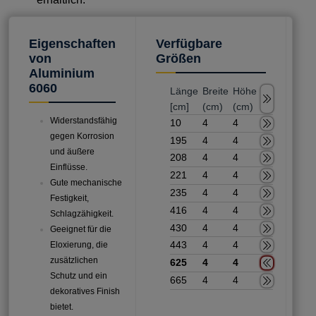
Eigenschaften
Verfügbare
V
von
Größen
M
Aluminium
6060
Länge
Breite
Höhe
[cm]
(cm)
(cm)
Widerstandsfähig
10
4
4
gegen Korrosion
195
4
4
und äußere
208
4
4
Einflüsse.
221
4
4
Gute mechanische
235
4
4
Festigkeit,
416
4
4
Schlagzähigkeit.
430
4
4
Geeignet für die
443
4
4
Eloxierung, die
zusätzlichen
625
4
4
Schutz und ein
665
4
4
dekoratives Finish
bietet.